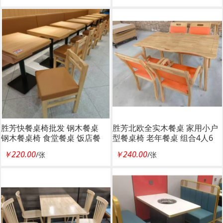
家具
胜芳快餐桌椅批发 钢木餐桌
胜芳北欧全实木餐桌 家用小户
钢木餐桌椅 食堂餐桌 饭店餐
型餐桌椅 老年餐桌 组合4人6
桌 小吃店餐桌 学校餐桌 钢木
人 原木色长方形吃饭桌 宝帅
￥220.00
￥240.00
/张
/张
家具 酒店家具 餐厨家具 宝帅
家具
家具