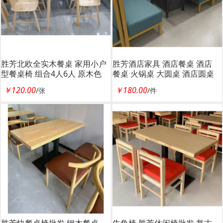
胜芳北欧全实木餐桌 家用小户
胜芳酒店家具 酒店餐桌 酒店
型餐桌椅 组合4人6人 原木色
餐桌 火锅桌 大圆桌 酒店圆桌
长方形吃饭桌 宝帅家具
酒店餐桌 饭店家具 酒店家具
￥120.00
￥180.00
/张
/件
宝帅家具
胜芳快餐桌椅批发 钢木餐桌
牛角椅 胜芳休闲椅批发 复古