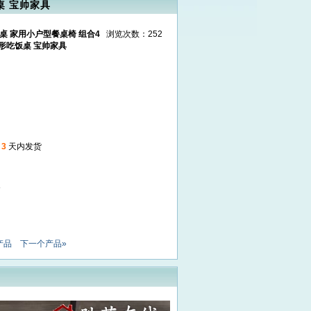
桌 宝帅家具
桌 家用小户型餐桌椅 组合4
浏览次数：252
形吃饭桌 宝帅家具
起
3
天内发货
8
产品
下一个产品»