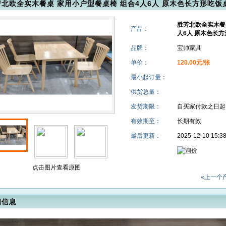
芳北欧全实木餐桌 家用小户型餐桌椅 组合4人6人 原木色长方形吃饭
胜芳北欧全实木餐
产品：
人6人 原木色长方
品牌：
宝帅家具
单价：
120.00元/张
最小起订量：
供货总量：
发货期限：
自买家付款之日
有效期至：
长期有效
最后更新：
2025-12-10 15:3
点击图片查看原图
«上一个
细信息