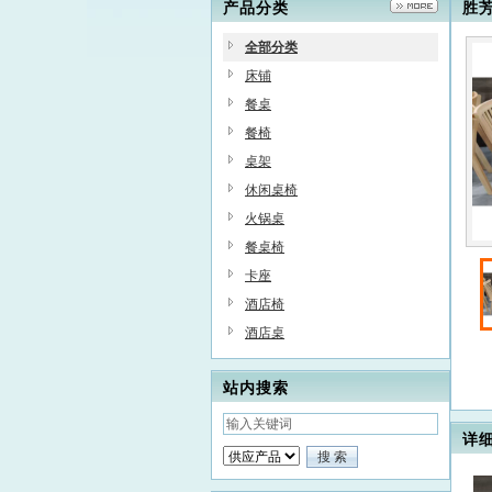
产品分类
胜
全部分类
床铺
餐桌
餐椅
桌架
休闲桌椅
火锅桌
餐桌椅
卡座
酒店椅
酒店桌
站内搜索
详