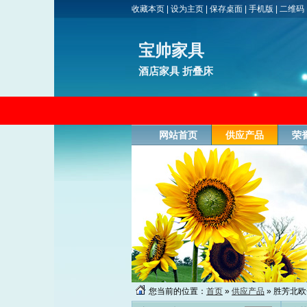
收藏本页
|
设为主页
|
保存桌面
|
手机版
|
二维码
宝帅家具
酒店家具 折叠床
网站首页
供应产品
荣
您当前的位置：
首页
»
供应产品
» 胜芳北