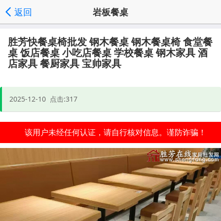
返回
岩板餐桌
发送询价
分享好友
家具批发首页
频道列表
|
|
|
', '取消');">
胜芳快餐桌椅批发 钢木餐桌 钢木餐桌椅 食堂餐
桌 饭店餐桌 小吃店餐桌 学校餐桌 钢木家具 酒
店家具 餐厨家具 宝帅家具
2025-12-10 点击:317
该用户未经任何认证，请自行核对信息。谨防诈骗！